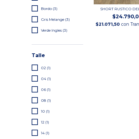
Bordo (3)
SHORT RUSTICO DEL
$24.790,
Gris Melange (3)
$21.071,50
con
Tra
Verde Ingles (3)
Talle
02 (1)
04 (1)
06 (1)
08 (1)
10 (1)
12 (1)
14 (1)