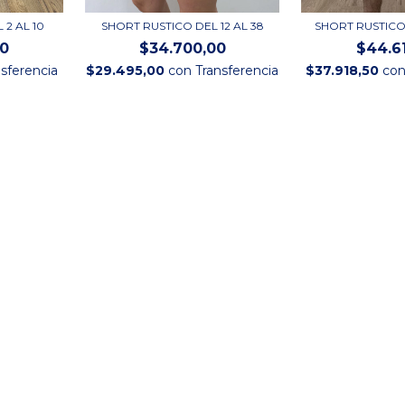
 2 AL 10
SHORT RUSTICO DEL 12 AL 38
SHORT RUSTICO
00
$34.700,00
$44.6
nsferencia
$29.495,00
con
Transferencia
$37.918,50
co