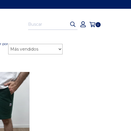
0
r por