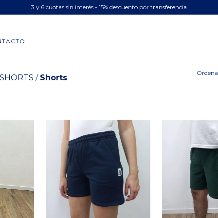
3 y 6 cuotas sin interés - 15% descuento por transferencia
NTACTO
Ordena
 SHORTS
Shorts
/